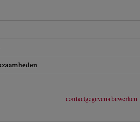
s
kzaamheden
contactgegevens bewerken