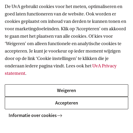
Er zijn momenteel geen open vacatures.
De UvA gebruikt cookies voor het meten, optimaliseren en
goed laten functioneren van de website. Ook worden er
cookies geplaatst om inhoud van derden te kunnen tonen en
voor marketingdoeleinden. Klik op ‘Accepteren’ om akkoord
te gaan met het plaatsen van alle cookies. Of kies voor
‘Weigeren’ om alleen functionele en analytische cookies te
accepteren. Je kunt je voorkeur op ieder moment wijzigen
door op de link ‘Cookie instellingen’ te klikken die je
onderaan iedere pagina vindt. Lees ook het
UvA Privacy
SEVEN
Over SEVEN
Vacatures
statement
.
Weigeren
SEVEN
Accepteren
Volg ons op sociale media
Informatie over cookies