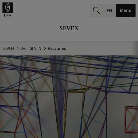
k
Menu
.
.
SEVEN
.
SEVEN
Over SEVEN
Vacatures