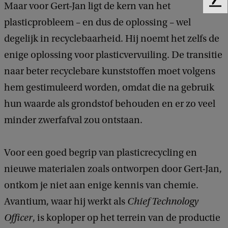
Maar voor Gert-Jan ligt de kern van het
F
e
plasticprobleem – en dus de oplossing – wel
e
degelijk in recyclebaarheid. Hij noemt het zelfs de
d
b
enige oplossing voor plasticvervuiling. De transitie
a
naar beter recyclebare kunststoffen moet volgens
c
k
hem gestimuleerd worden, omdat die na gebruik
hun waarde als grondstof behouden en er zo veel
minder zwerfafval zou ontstaan.
Voor een goed begrip van plasticrecycling en
nieuwe materialen zoals ontworpen door Gert-Jan,
ontkom je niet aan enige kennis van chemie.
Avantium, waar hij werkt als
Chief Technology
Officer
, is koploper op het terrein van de productie